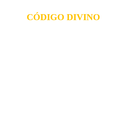
CÓDIGO DIVINO
ENDE LA BIBLIA DE PRINCIPIO A FI
IDAD, PROFUNDIDAD Y PODER ESPIR