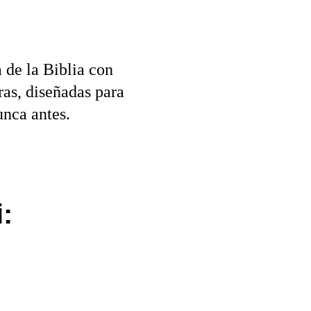
a de la Biblia con 
ras, diseñadas para 
unca antes.
i: